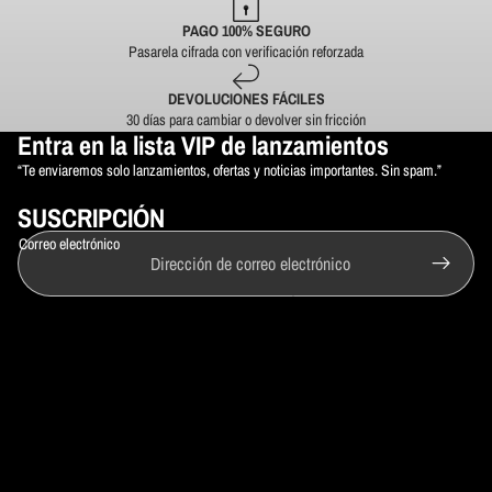
PAGO 100% SEGURO
Pasarela cifrada con verificación reforzada
DEVOLUCIONES FÁCILES
30 días para cambiar o devolver sin fricción
Política de reembolso
Entra en la lista VIP de lanzamientos
Política de privacidad
“Te enviaremos solo lanzamientos, ofertas y noticias importantes. Sin spam.”
Términos del servicio
SUSCRIPCIÓN
Política de envío
Correo electrónico
Aviso legal
Información de contacto
© 2026
RB ERREBÉ
Términos y políticas